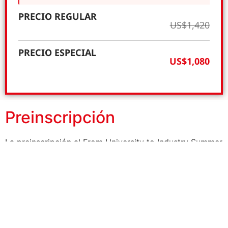
PRECIO REGULAR
US$1,420
PRECIO ESPECIAL
US$1,080
Preinscripción
La preinscripción al From University to Industry Summer
School se encuentra disponible a través del siguiente
enlace:
PREINSCRIBIRSE